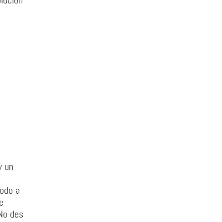
olución
y un
todo a
e
 No des