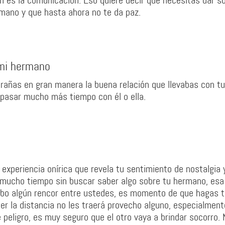
n es la comunicación. Eso quiere decir que necesitas dar s
mano y que hasta ahora no te da paz.
 mi hermano
rañas en gran manera la buena relación que llevabas con tu
asar mucho más tiempo con él o ella.
xperiencia onírica que revela tu sentimiento de nostalgia 
 mucho tiempo sin buscar saber algo sobre tu hermano, esa
hubo algún rencor entre ustedes, es momento de que hagas 
ner la distancia no les traerá provecho alguno, especialment
 peligro, es muy seguro que el otro vaya a brindar socorro.