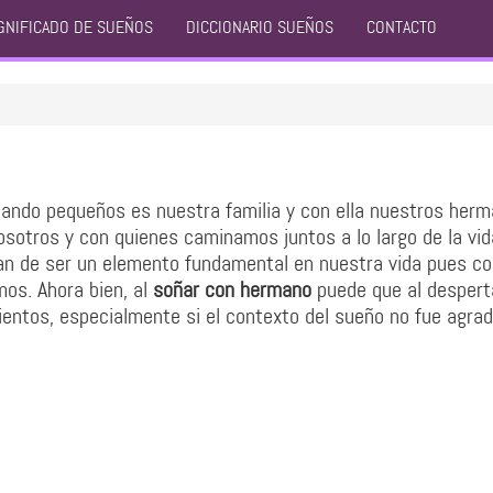
GNIFICADO DE SUEÑOS
DICCIONARIO SUEÑOS
CONTACTO
ndo pequeños es nuestra familia y con ella nuestros herm
otros y con quienes caminamos juntos a lo largo de la vid
an de ser un elemento fundamental en nuestra vida pues co
os. Ahora bien, al
soñar con hermano
puede que al despert
ntos, especialmente si el contexto del sueño no fue agrad