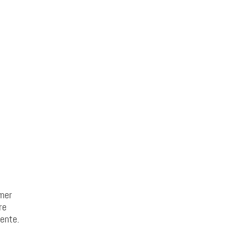
imer
re
ente.