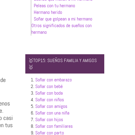
Peleas con tu hermano
Hermano herido
Soñar que golpean a mi hermano
Otros significados de sueños con
hermano
🥇TOP15: SUEÑOS FAMILIA Y AMIGOS
🥇
nde
1.
Soñar con embarazo
2.
Soñar con bebé
3.
Soñar con boda
4.
Soñar con niños
menos
5.
Soñar con amigos
e.
6.
Soñar con una niña
o casi
7.
Soñar con hijos
en tus
8.
Soñar con familiares
9.
Soñar con parto