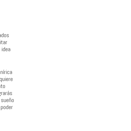
ados
itar
 idea
nírica
quiere
nto
grarás
l sueño
 poder