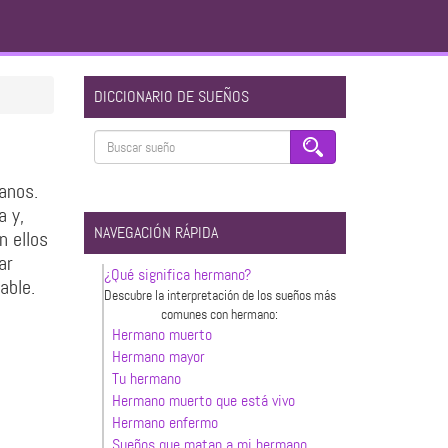
DICCIONARIO DE SUEÑOS
anos.
a y,
NAVEGACIÓN RÁPIDA
n ellos
ar
¿Qué significa hermano?
able.
Descubre la interpretación de los sueños más
comunes con hermano:
Hermano muerto
Hermano mayor
Tu hermano
Hermano muerto que está vivo
Hermano enfermo
Sueños que matan a mi hermano