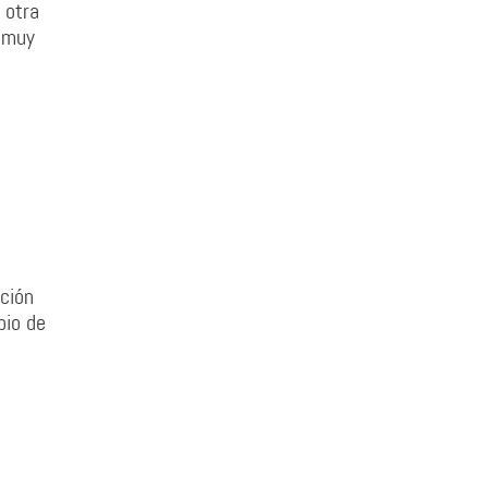
 otra
a muy
ción
pio de