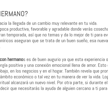
 HERMANO?
cia la llegada de un cambio muy relevante en tu vida.
época productiva, favorable y agradable donde verás cosech
an temporada, así que no temas y da lo mejor de ti para ev
oníricos aseguran que se trata de un buen sueño, esa nueva
.
 con hermano
s es de buen augurio ya que esta experiencia o
gía positiva y una conexión emocional llena de amor. Esto 
abajo, en los negocios y en el hogar. También revela que pro
 ámbito económico o tal vez en tu manera de ver la vida. Lo
ritual alcanzará un nuevo nivel. Por otra parte, si durante e
 decir que necesitarás la ayuda de alguien cercano a ti para