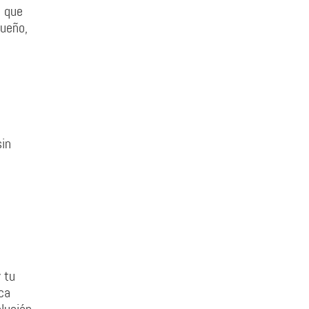
a que
sueño,
sin
 tu
ca