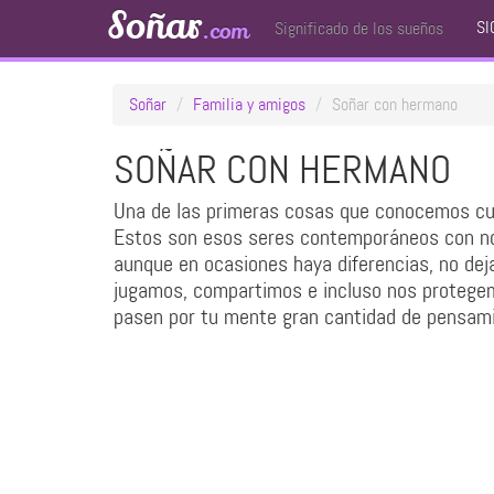
Soñar
SI
.com
Significado de los sueños
Soñar
Familia y amigos
Soñar con hermano
SOÑAR CON HERMANO
Una de las primeras cosas que conocemos cua
Estos son esos seres contemporáneos con nos
aunque en ocasiones haya diferencias, no dej
jugamos, compartimos e incluso nos protegem
pasen por tu mente gran cantidad de pensamie