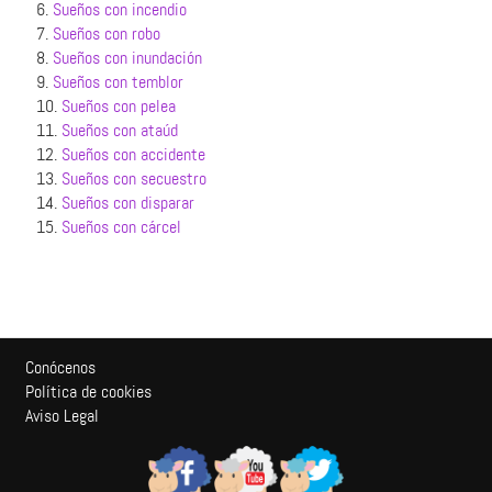
6.
Sueños con incendio
7.
Sueños con robo
8.
Sueños con inundación
9.
Sueños con temblor
10.
Sueños con pelea
11.
Sueños con ataúd
12.
Sueños con accidente
13.
Sueños con secuestro
14.
Sueños con disparar
15.
Sueños con cárcel
Conócenos
Política de cookies
Aviso Legal