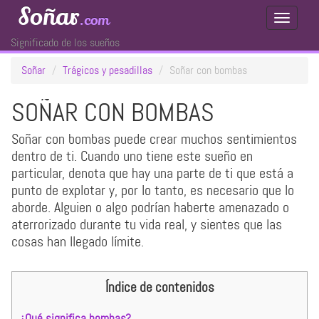
Soñar
.com
Toggle
Navigati
Significado de los sueños
Soñar
Trágicos y pesadillas
Soñar con bombas
SOÑAR CON BOMBAS
Soñar con bombas puede crear muchos sentimientos
dentro de ti. Cuando uno tiene este sueño en
particular, denota que hay una parte de ti que está a
punto de explotar y, por lo tanto, es necesario que lo
aborde. Alguien o algo podrían haberte amenazado o
aterrorizado durante tu vida real, y sientes que las
cosas han llegado límite.
Índice de contenidos
¿Qué significa bombas?