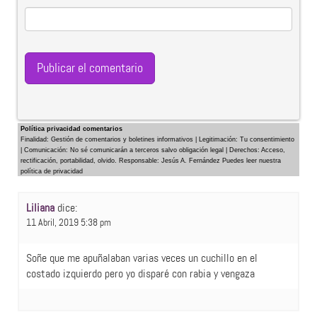
Política privacidad comentarios
Finalidad: Gestión de comentarios y boletines informativos | Legitimación: Tu consentimiento
| Comunicación: No sé comunicarán a terceros salvo obligación legal | Derechos: Acceso,
rectificación, portabilidad, olvido. Responsable: Jesús A. Fernández Puedes leer nuestra
política de privacidad
Liliana
dice:
11 Abril, 2019 5:38 pm
Soñe que me apuñalaban varias veces un cuchillo en el
costado izquierdo pero yo disparé con rabia y vengaza