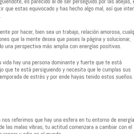
guiéndote, es parecido al de ser perseguido por las abejas, 
ir que estas equivocado y has hecho algo mal, así que inte
.
ente por hacer, bien sea un trabajo, relación amorosa, cualq
iones que la mente desea que pases la página y solucionar,
do una perspectiva más amplia con energías positivas.
tu vida hay una persona dominante y fuerte que te está
jo que te está persiguiendo y necesita que le cumplas sus
temporada de estrés y por ende hayas tenido estos sueños.
nos referimos que hay una esfera en tu entorno de energí
íz de las malas vibras, tu actitud comenzara a cambiar con el