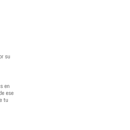
or su
as en
 de ese
e tu