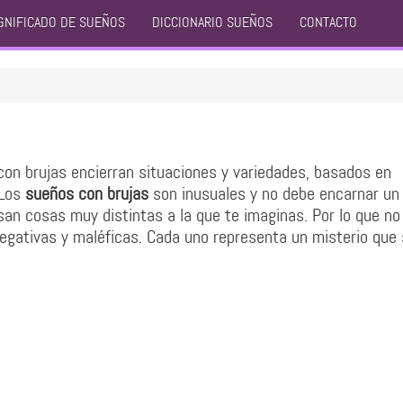
GNIFICADO DE SUEÑOS
DICCIONARIO SUEÑOS
CONTACTO
on brujas encierran situaciones y variedades, basados en
 Los
sueños con brujas
son inusuales y no debe encarnar un
an cosas muy distintas a la que te imaginas. Por lo que no
gativas y maléficas. Cada uno representa un misterio que 