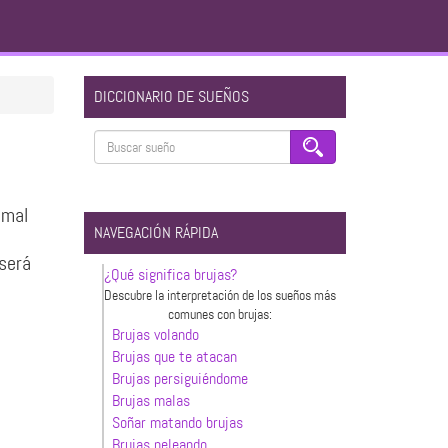
DICCIONARIO DE SUEÑOS
 mal
NAVEGACIÓN RÁPIDA
será
¿Qué significa brujas?
Descubre la interpretación de los sueños más
comunes con brujas:
Brujas volando
Brujas que te atacan
Brujas persiguiéndome
Brujas malas
Soñar matando brujas
Brujas peleando