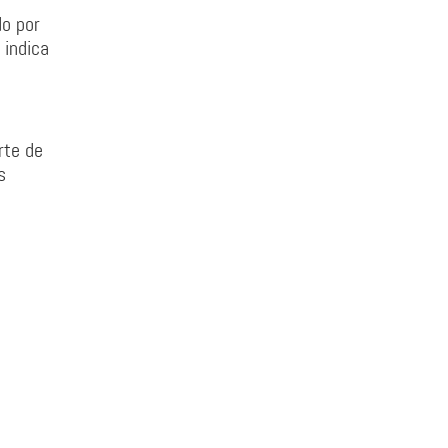
do por
 indica
rte de
s