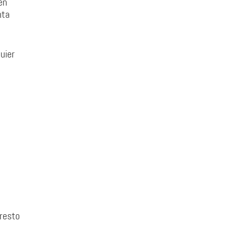
en
nta
uier
a
 resto