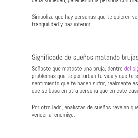
de la sociedad, pareciendo la persona con má
Simboliza que hay personas que te quieren ve
tranquilidad y paz interior.
Significado de sueños matando bruja
Soñaste que mataste una bruja, dentro
del si
problemas que te perturban tu vida y que te s
sentimiento que te hacen sufrir, realmente es
que se basa en otra persona que en este caso 
Por otro lado, analistas de sueños revelan qu
vencer al enemigo.