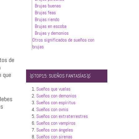
Brujas buenas
Brujas feas
Brujas riendo
Brujas en escoba
Brujas y demonios
Otros significados de sueños con
brujas
tos de
a
n que
🥇TOP15: SUEÑOS FANTASÍAS🥇
1.
Sueños que vuelas
2.
Sueños con demonios
 Debes
3.
Sueños con espíritus
os
4.
Sueños con ovnis
5.
Sueños con extraterrestres
6.
Sueños con vampiros
7.
Sueños con ángeles
8.
Sueños con sirenas