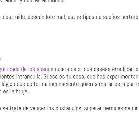
s rencor y odio en el mundo.
r destruida, deseándote mal, estos tipos de sueños perturb
s
gnificado de los sueños
quiere decir que deseas erradicar lo
ientes intranquila. Si ese es tu caso, que has experimenta
 lógico que de forma inconsciente quieras matar esta parte 
es la bruja.
e se trata de vencer los obstáculos, superar perdidas de din