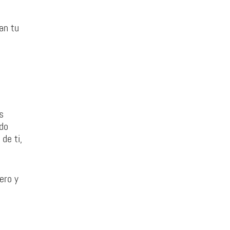
an tu
s
ndo
de ti,
ero y