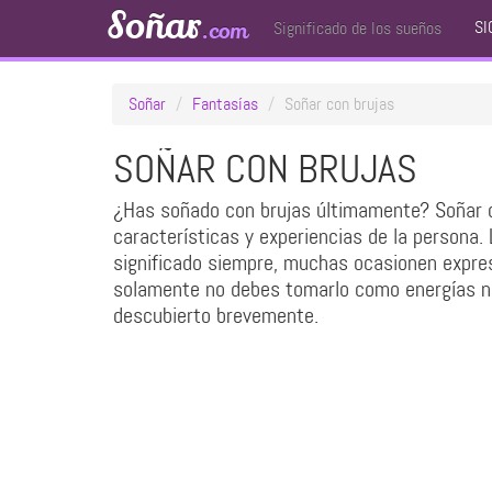
Soñar
SI
.com
Significado de los sueños
Soñar
Fantasías
Soñar con brujas
SOÑAR CON BRUJAS
¿Has soñado con brujas últimamente? Soñar c
características y experiencias de la persona.
significado siempre, muchas ocasionen expres
solamente no debes tomarlo como energías ne
descubierto brevemente.