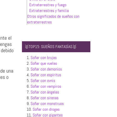
Extraterrestres y fuego
Extraterrestres y familia
Otros significados de sueños con
extraterrestres
nte el
tengas
🥇TOP15: SUEÑOS FANTASÍAS🥇
 debido
1.
Soñar con brujas
2.
Soñar que vuelas
3.
Soñar con demonios
 de una
4.
Soñar con espíritus
les o
5.
Soñar con ovnis
6.
Soñar con vampiros
7.
Soñar con ángeles
8.
Soñar con sirenas
9.
Soñar con monstruos
10.
Soñar con drogas
11.
Soñar con gigantes