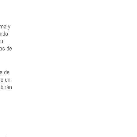
ima y
endo
tu
sos de
da de
 o un
ibirán