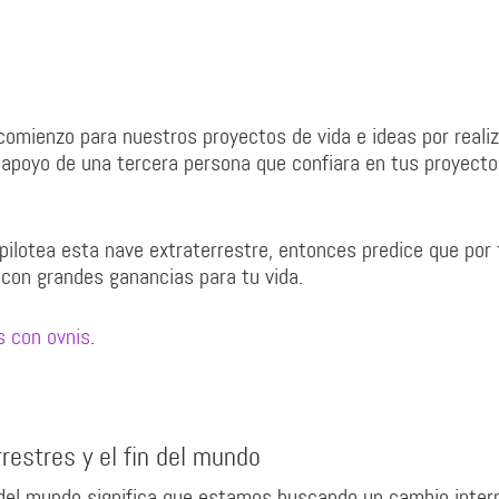
omienzo para nuestros proyectos de vida e ideas por realiz
 apoyo de una tercera persona que confiara en tus proyecto
 pilotea esta nave extraterrestre, entonces predice que por
con grandes ganancias para tu vida.
s con ovnis
.
restres y el fin del mundo
 del mundo significa que estamos buscando un cambio inter