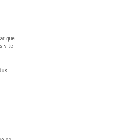
ar que
s y te
 tus
no en