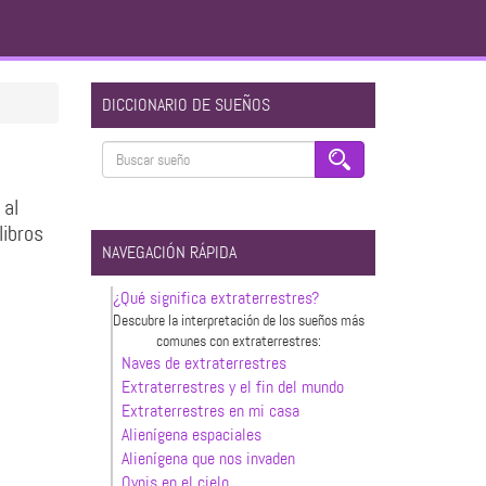
DICCIONARIO DE SUEÑOS
 al
libros
NAVEGACIÓN RÁPIDA
¿Qué significa extraterrestres?
Descubre la interpretación de los sueños más
comunes con extraterrestres:
Naves de extraterrestres
Extraterrestres y el fin del mundo
Extraterrestres en mi casa
Alienígena espaciales
Alienígena que nos invaden
Ovnis en el cielo