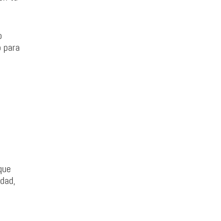
o
o para
que
dad,