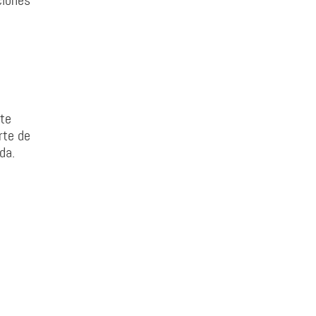
ciones
nte
rte de
da.