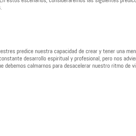
. En estos escenarios, consideraremos las siguientes predic
.
rrestres predice nuestra capacidad de crear y tener una me
nstante desarrollo espiritual y profesional, pero nos advie
e debemos calmarnos para desacelerar nuestro ritmo de vi