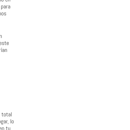
 para
mos
n
 este
rían
 total
gar, lo
en tu