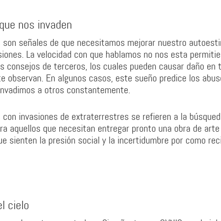
 que nos invaden
s son señales de que necesitamos mejorar nuestro autoest
siones. La velocidad con que hablamos no nos esta permiti
s consejos de terceros, los cuales pueden causar daño en 
te observan. En algunos casos, este sueño predice los abu
invadimos a otros constantemente.
 con invasiones de extraterrestres se refieren a la búsque
ra aquellos que necesitan entregar pronto una obra de arte
e sienten la presión social y la incertidumbre por como rec
l cielo