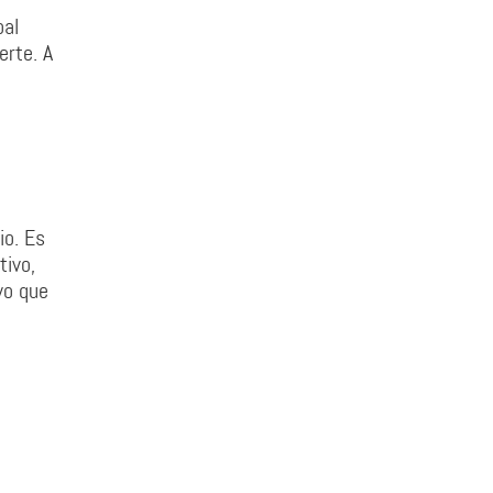
pal
erte. A
io. Es
tivo,
vo que