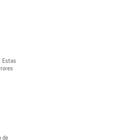
. Estas
rrores
o de