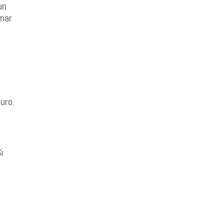
un
omar
uro.
i