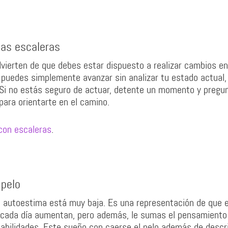
las escaleras
ierten de que debes estar dispuesto a realizar cambios en
 puedes simplemente avanzar sin analizar tu estado actual,
 Si no estás seguro de actuar, detente un momento y pregun
para orientarte en el camino.
 con escaleras
.
 pelo
tu autoestima está muy baja. Es una representación de que 
 cada día aumentan, pero además, le sumas el pensamiento
habilidades. Este sueño con caerse el pelo además de descri