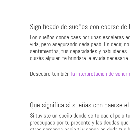
Significado de sueños con caerse de 
Los sueños donde caes por unas escaleras adv
vida, pero asegurando cada pasó. Es decir, no
sentimientos, tus capacidades y habilidades.
quizás alguien te brindara la ayuda necesaria 
Descubre también
la interpretación de soñar
Que significa si sueñas con caerse el
Si tuviste un sueño donde se te cae el pelo 
preocupada por tu presente y las deudas que
otras personas hacia ti y pones en duda tus 