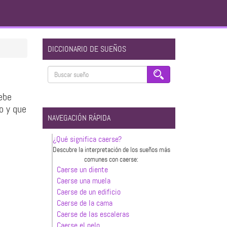
DICCIONARIO DE SUEÑOS
ebe
o y que
NAVEGACIÓN RÁPIDA
¿Qué significa caerse?
Descubre la interpretación de los sueños más
comunes con caerse:
Caerse un diente
Caerse una muela
Caerse de un edificio
Caerse de la cama
Caerse de las escaleras
Caerse el pelo