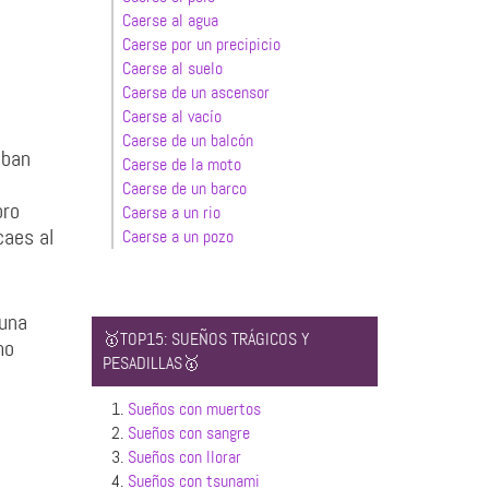
Caerse al agua
Caerse por un precipicio
Caerse al suelo
Caerse de un ascensor
Caerse al vacío
Caerse de un balcón
aban
Caerse de la moto
Caerse de un barco
bro
Caerse a un rio
caes al
Caerse a un pozo
 una
🥇TOP15: SUEÑOS TRÁGICOS Y
mo
PESADILLAS🥇
1.
Sueños con muertos
2.
Sueños con sangre
3.
Sueños con llorar
4.
Sueños con tsunami