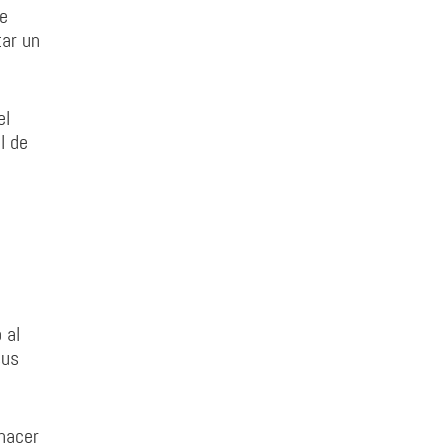
te
tar un
el
l de
 al
sus
hacer