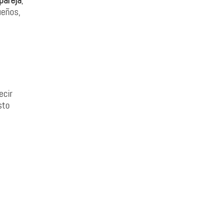
pareja
,
ueños,
ecir
sto