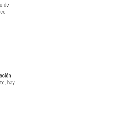
do de
ce,
lación
te, hay