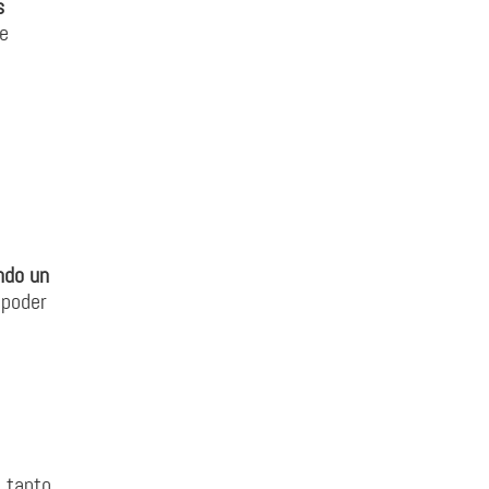
s
ue
ndo un
 poder
 tanto,