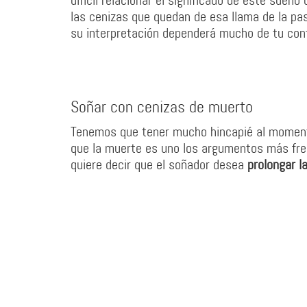
difícil relacionar el significado de este sueño
las cenizas que quedan de esa llama de la pa
su interpretación dependerá mucho de tu cont
Soñar con cenizas de muerto
Tenemos que tener mucho hincapié al momen
que la muerte es uno los argumentos más fre
quiere decir que el soñador desea
prolongar l