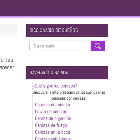
DICCIONARIO DE SUEÑOS
iertas
arecer
NAVEGACIÓN RÁPIDA
¿Qué significa cenizas?
Descubre la interpretación de los sueños más
comunes con cenizas:
Cenizas de muerto
Lluvia de cenizas
Ceniza de cigarrillo
Cenizas de fuego
Cenizas en la boca
Cenizas volcánicas