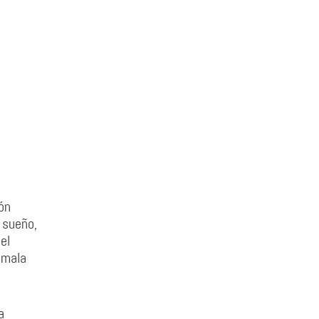
ón
 sueño,
el
 mala
a