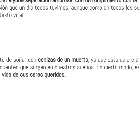
 con
alguna separación amorosa, con un rompimiento con la 
sión que un día todos tuvimos, aunque como en todos los s
exto vital.
to de soñar con
cenizas de un muerto
, ya que esto quiere d
cuentes que surgen en nuestros sueños. En cierto modo, e
a vida de sus seres queridos.