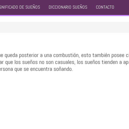
GNIFICADO DE SUEÑOS
DICCIONARIO SUEÑOS
CONTACTO
ue queda posterior a una combustión, esto también posee c
ar que los sueños no son casuales, los sueños tienden a ap
persona que se encuentra soñando.