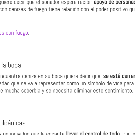
quiere decir que el soñador espera recibir
apoyo de persona
 con cenizas de fuego tiene relación con ​​el poder positivo q
ños con fuego
.
 la boca
ncuentra ceniza en su boca quiere decir que,
se está cerra
dad que se va a representar como un símbolo de vida para
te mucha soberbia y se necesita eliminar este sentimiento.
volcánicas
s un individuo que le encanta
llevar el control de todo,
Por lo