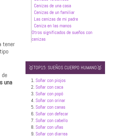
Cenizas de una casa
Cenizas de un familiar
Las cenizas de mi padre
Ceniza en las manos
Otros significados de sueños con
cenizas
a tener
tipo
🥇TOP15: SUEÑOS CUERPO HUMANO🥇
d de
1.
Soñar con piojos
es una
2.
Soñar con caca
3.
Soñar con popó
4.
Soñar con orinar
5.
Soñar con canas
6.
Soñar con defecar
7.
Soñar con cabello
8.
Soñar con uñas
9.
Soñar con diarrea