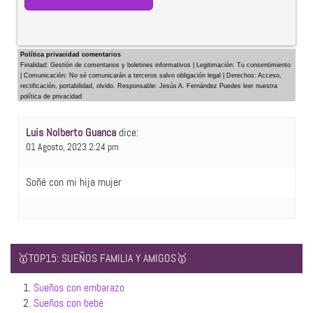
Política privacidad comentarios
Finalidad: Gestión de comentarios y boletines informativos | Legitimación: Tu consentimiento
| Comunicación: No sé comunicarán a terceros salvo obligación legal | Derechos: Acceso,
rectificación, portabilidad, olvido. Responsable: Jesús A. Fernández Puedes leer nuestra
política de privacidad
Luis Nolberto Guanca
dice:
01 Agosto, 2023 2:24 pm
Soñé con mi hija mujer
🥇TOP15: SUEÑOS FAMILIA Y AMIGOS🥇
1.
Sueños con embarazo
2.
Sueños con bebé