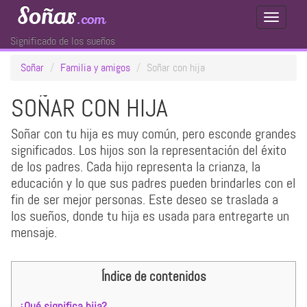
Soñar
.com
Toggle
Navigati
Significado de los sueños
Soñar
Familia y amigos
Soñar con hija
SOÑAR CON HIJA
Soñar con tu hija es muy común, pero esconde grandes
significados. Los hijos son la representación del éxito
de los padres. Cada hijo representa la crianza, la
educación y lo que sus padres pueden brindarles con el
fin de ser mejor personas. Este deseo se traslada a
los sueños, donde tu hija es usada para entregarte un
mensaje.
Índice de contenidos
¿Qué significa hija?