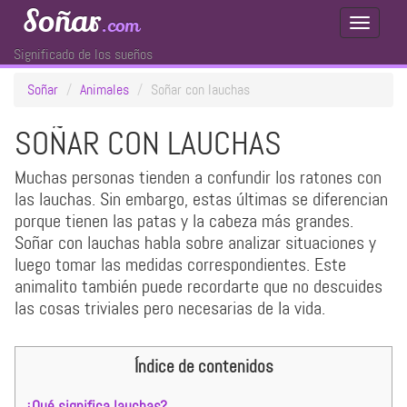
Soñar
.com
Toggle
Navigati
Significado de los sueños
Soñar
Animales
Soñar con lauchas
SOÑAR CON LAUCHAS
Muchas personas tienden a confundir los ratones con
las lauchas. Sin embargo, estas últimas se diferencian
porque tienen las patas y la cabeza más grandes.
Soñar con lauchas habla sobre analizar situaciones y
luego tomar las medidas correspondientes. Este
animalito también puede recordarte que no descuides
las cosas triviales pero necesarias de la vida.
Índice de contenidos
¿Qué significa lauchas?