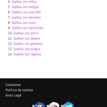
4.
Sueños con niños
5.
Sueños con amigos
6.
Sueños con una niña
7.
Sueños con hermano
8.
Sueños con hijos
9.
Sueños con familiares
10.
Sueños con parto
11.
Sueños con abuela
12.
Sueños con gemelos
13.
Sueños con suegra
14.
Sueños con regalos
Conócenos
Política de cookies
Aviso Legal