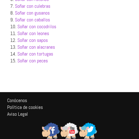
7.
Soñar con culebras
8.
Soñar con gusanos
9.
Soñar con caballos
10.
Soñar con cocodrilos
11.
Soñar con leones
12.
Soñar con sapos
13.
Soñar con alacranes
14.
Soñar con tortugas
15.
Soñar con peces
Conócenos
Política de cookies
Aviso Legal