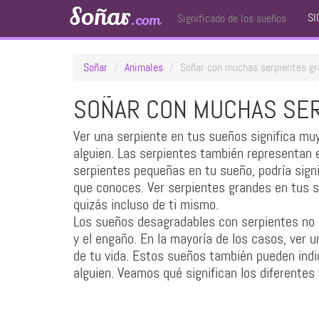
Soñar
SI
.com
Significado de los sueños
Soñar
Animales
Soñar con muchas serpientes gr
SOÑAR CON MUCHAS SE
Ver una serpiente en tus sueños significa m
alguien. Las serpientes también representan e
serpientes pequeñas en tu sueño, podría sign
que conoces. Ver serpientes grandes en tus su
quizás incluso de ti mismo.
Los sueños desagradables con serpientes no s
y el engaño. En la mayoría de los casos, ver
de tu vida. Estos sueños también pueden ind
alguien. Veamos qué significan los diferentes