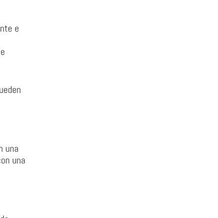
ante e
a
te
pueden
n una
con una