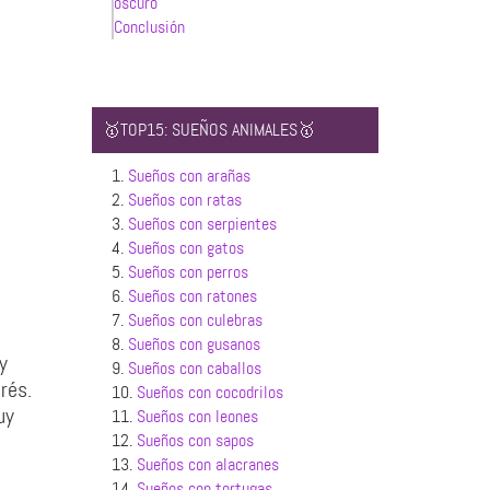
oscuro
Conclusión
🥇TOP15: SUEÑOS ANIMALES🥇
1.
Sueños con arañas
2.
Sueños con ratas
3.
Sueños con serpientes
4.
Sueños con gatos
5.
Sueños con perros
6.
Sueños con ratones
7.
Sueños con culebras
8.
Sueños con gusanos
y
9.
Sueños con caballos
rés.
10.
Sueños con cocodrilos
uy
11.
Sueños con leones
12.
Sueños con sapos
13.
Sueños con alacranes
14.
Sueños con tortugas