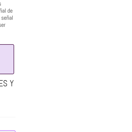
s
ñal de
 señal
ser
ES Y