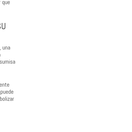
r que
SU
, una
a
 sumisa
iente
 puede
bolizar