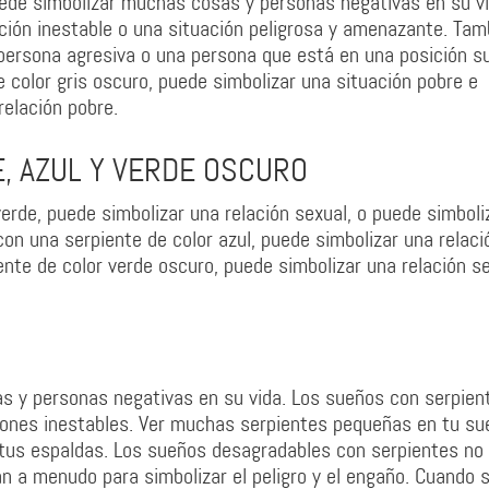
uede simbolizar muchas cosas y personas negativas en su vi
ación inestable o una situación peligrosa y amenazante. Tam
persona agresiva o una persona que está en una posición s
e color gris oscuro, puede simbolizar una situación pobre e
relación pobre.
, AZUL Y VERDE OSCURO
erde, puede simbolizar una relación sexual, o puede simboli
con una serpiente de color azul, puede simbolizar una relaci
nte de color verde oscuro, puede simbolizar una relación s
s y personas negativas en su vida. Los sueños con serpien
ciones inestables. Ver muchas serpientes pequeñas en tu su
a tus espaldas. Los sueños desagradables con serpientes no
zan a menudo para simbolizar el peligro y el engaño. Cuando