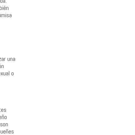
da.
bién
umisa
zar una
ón
exual o
tes
eño
 son
 sueñes