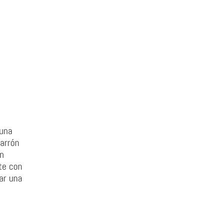
 una
arrón
ón
te con
ar una