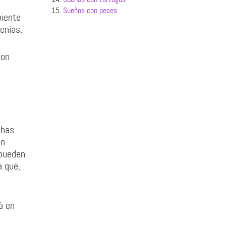
15.
Sueños con peces
piente
enías.
son
chas
én
 pueden
a que,
á en