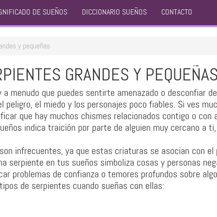
GNIFICADO DE SUEÑOS
DICCIONARIO SUEÑOS
CONTACTO
andes y pequeñas
RPIENTES GRANDES Y PEQUEÑA
uy a menudo que puedes sentirte amenazado o desconfiar de
l peligro, el miedo y los personajes poco fiables. Si ves mu
ificar que hay muchos chismes relacionados contigo o con 
eños indica traición por parte de alguien muy cercano a ti,
on infrecuentes, ya que estas criaturas se asocian con el 
 una serpiente en tus sueños simboliza cosas y personas neg
icar problemas de confianza o temores profundos sobre algo
 tipos de serpientes cuando sueñas con ellas: