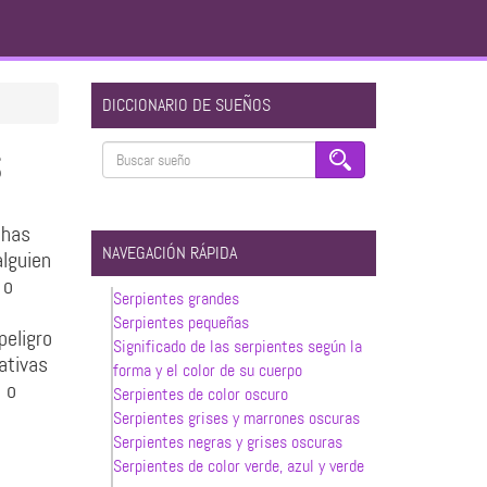
DICCIONARIO DE SUEÑOS
S
chas
NAVEGACIÓN RÁPIDA
alguien
 o
Serpientes grandes
Serpientes pequeñas
peligro
Significado de las serpientes según la
ativas
forma y el color de su cuerpo
 o
Serpientes de color oscuro
Serpientes grises y marrones oscuras
Serpientes negras y grises oscuras
Serpientes de color verde, azul y verde