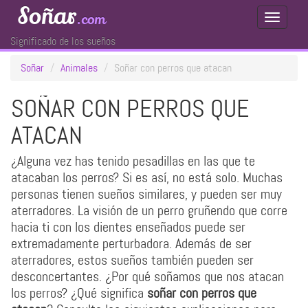
Soñar
.com
Toggle
Navigati
Significado de los sueños
Soñar
Animales
Soñar con perros que atacan
SOÑAR CON PERROS QUE
ATACAN
¿Alguna vez has tenido pesadillas en las que te
atacaban los perros? Si es así, no está solo. Muchas
personas tienen sueños similares, y pueden ser muy
aterradores. La visión de un perro gruñendo que corre
hacia ti con los dientes enseñados puede ser
extremadamente perturbadora. Además de ser
aterradores, estos sueños también pueden ser
desconcertantes. ¿Por qué soñamos que nos atacan
los perros? ¿Qué significa
soñar con perros que