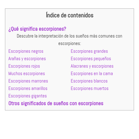
Índice de contenidos
¿Qué significa escorpiones?
Descubre la interpretación de los sueños más comunes con
escorpiones:
Escorpiones negros
Escorpiones grandes
Arañas y escorpiones
Escorpiones pequeños
Escorpiones rojos
Alacranes y escorpiones
Muchos escorpiones
Escorpiones en la cama
Escorpiones marrones
Escorpiones blancos
Escorpiones amarillos
Escorpiones muertos
Escorpiones gigantes
Otros significados de sueños con escorpiones