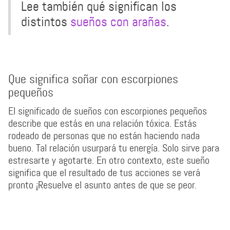
Lee también qué significan los
distintos
sueños con arañas
.
Que significa soñar con escorpiones
pequeños
El significado de sueños con escorpiones pequeños
describe que estás en una relación tóxica. Estás
rodeado de personas que no están haciendo nada
bueno. Tal relación usurpará tu energía. Solo sirve para
estresarte y agotarte. En otro contexto, este sueño
significa que el resultado de tus acciones se verá
pronto ¡Resuelve el asunto antes de que se peor.