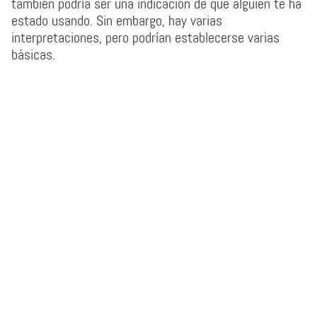
también podría ser una indicación de que alguien te ha
estado usando. Sin embargo, hay varias
interpretaciones, pero podrían establecerse varias
básicas.