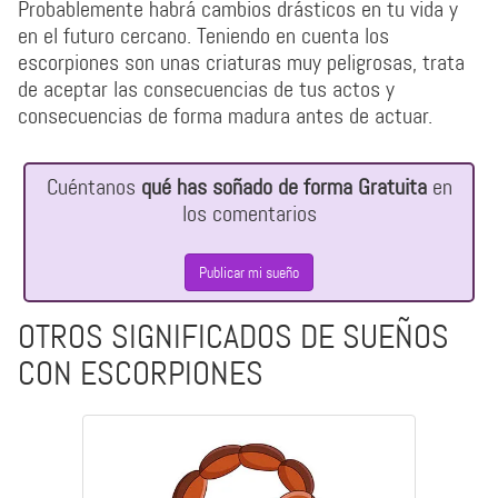
Probablemente habrá cambios drásticos en tu vida y
en el futuro cercano. Teniendo en cuenta los
escorpiones son unas criaturas muy peligrosas, trata
de aceptar las consecuencias de tus actos y
consecuencias de forma madura antes de actuar.
Cuéntanos
qué has soñado de forma Gratuita
en
los comentarios
Publicar mi sueño
OTROS SIGNIFICADOS DE SUEÑOS
CON ESCORPIONES