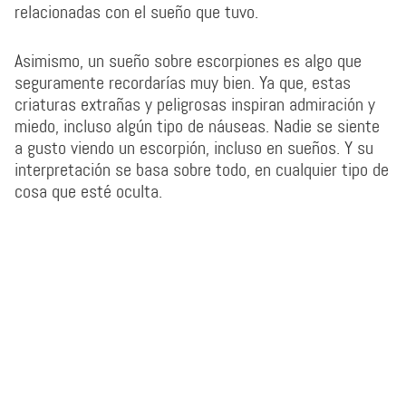
relacionadas con el sueño que tuvo.
Asimismo, un sueño sobre escorpiones es algo que
seguramente recordarías muy bien. Ya que, estas
criaturas extrañas y peligrosas inspiran admiración y
miedo, incluso algún tipo de náuseas. Nadie se siente
a gusto viendo un escorpión, incluso en sueños. Y su
interpretación se basa sobre todo, en cualquier tipo de
cosa que esté oculta.