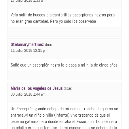
17 Julio, 2018 1:33 am
Veía salir de huecos o alcantarillas escorpiones negros pero
no eran gran cantidad. Pero yo sólo los observaba
Stelamarymartinez
dice:
11 Julio, 2018 12:31 pm
Soñé que un escorpión negro le picaba a mi hija de cinco años
María de los Angeles de Jesus
dice:
06 Julio, 2018 1:44 am
Un Escorpión grande debajo de mi cama ..trataba de que no se
entrara,,vi un niño o niña (infante) y yo tratando de que el
bebé no gateara para donde estaba el Escorpión. También vi a
un adulto creo que familiar de mi esposo bajarse debajo de la