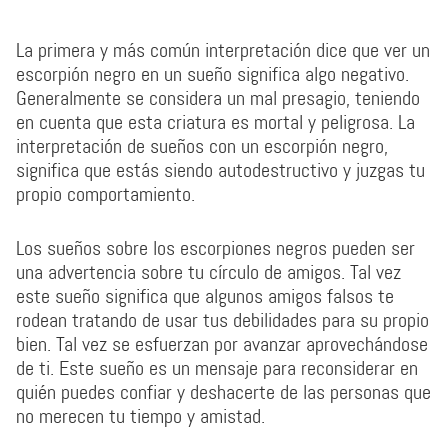
La primera y más común interpretación dice que ver un
escorpión negro en un sueño significa algo negativo.
Generalmente se considera un mal presagio, teniendo
en cuenta que esta criatura es mortal y peligrosa. La
interpretación de sueños con un escorpión negro,
significa que estás siendo autodestructivo y juzgas tu
propio comportamiento.
Los sueños sobre los escorpiones negros pueden ser
una advertencia sobre tu círculo de amigos. Tal vez
este sueño significa que algunos amigos falsos te
rodean tratando de usar tus debilidades para su propio
bien. Tal vez se esfuerzan por avanzar aprovechándose
de ti. Este sueño es un mensaje para reconsiderar en
quién puedes confiar y deshacerte de las personas que
no merecen tu tiempo y amistad.