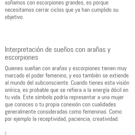
soñamos con escorpiones grandes, es porque
necesitamos cerrar ciclos que ya han cumplido su
objetivo.
Interpretación de sueños con arañas y
escorpiones
Quienes sueñan con arañas y escorpiones tienen muy
marcado el poder femenino, y eso también se extiende
al mundo del subconsciente. Cuando tienes esta visión
onírica, es probable que se refiera a la energía dócil en
tu vida. Este símbolo podría representar a una mujer
que conoces o tu propia conexión con cualidades
generalmente consideradas como femeninas. Como
por ejemplo la receptividad, paciencia, creatividad.