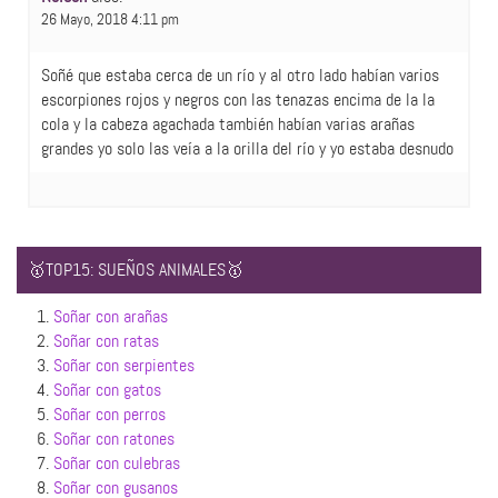
26 Mayo, 2018 4:11 pm
Soñé que estaba cerca de un río y al otro lado habían varios
escorpiones rojos y negros con las tenazas encima de la la
cola y la cabeza agachada también habían varias arañas
grandes yo solo las veía a la orilla del río y yo estaba desnudo
🥇TOP15: SUEÑOS ANIMALES🥇
1.
Soñar con arañas
2.
Soñar con ratas
3.
Soñar con serpientes
4.
Soñar con gatos
5.
Soñar con perros
6.
Soñar con ratones
7.
Soñar con culebras
8.
Soñar con gusanos