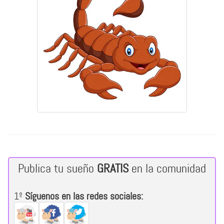
Publica tu sueño
GRATIS
en la comunidad
1º
Síguenos en las redes sociales: