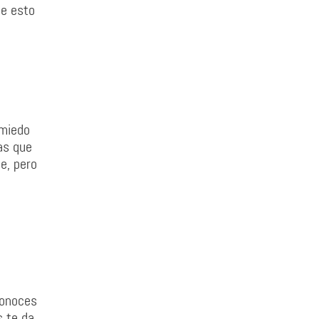
ue esto
 miedo
as que
e, pero
conoces
s te da