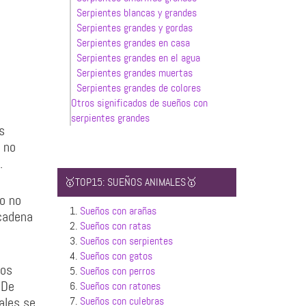
Serpientes blancas y grandes
Serpientes grandes y gordas
Serpientes grandes en casa
Serpientes grandes en el agua
Serpientes grandes muertas
Serpientes grandes de colores
Otros significados de sueños con
serpientes grandes
s
 no
.
🥇TOP15: SUEÑOS ANIMALES🥇
o no
1.
Sueños con arañas
 cadena
2.
Sueños con ratas
3.
Sueños con serpientes
4.
Sueños con gatos
ños
5.
Sueños con perros
 De
6.
Sueños con ratones
ales se
7.
Sueños con culebras