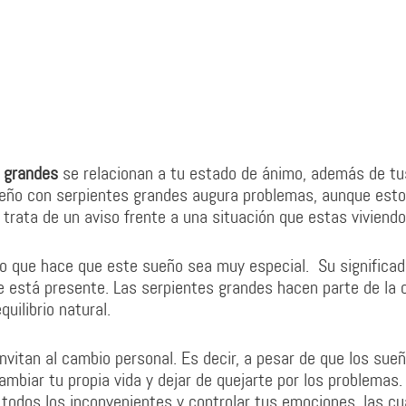
 grandes
se relacionan a tu estado de ánimo, además de tu
ueño con serpientes grandes augura problemas, aunque esto
rata de un aviso frente a una situación que estas viviendo
lo que hace que este sueño sea muy especial. Su significad
e está presente. Las serpientes grandes hacen parte de la
uilibrio natural.
nvitan al cambio personal. Es decir, a pesar de que los sue
ambiar tu propia vida y dejar de quejarte por los problemas.
todos los inconvenientes y controlar tus emociones, las cu