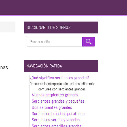
DICCIONARIO DE SUEÑOS
NAVEGACIÓN RÁPIDA
onas
¿Qué significa serpientes grandes?
Descubre la interpretación de los sueños más
comunes con serpientes grandes:
Muchas serpientes grandes
Serpientes grandes y pequeñas
Dos serpientes grandes
Serpientes grandes que atacan
Serpientes verdes y grandes
Serpientes amarillas grandes