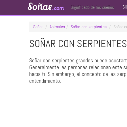
Soñar
SI
.com
Significado de los sueños
Soñar
Animales
Soñar con serpientes
Soñar c
SOÑAR CON SERPIENTE
Soñar con serpientes grandes puede asustarte
Generalmente las personas relacionan este su
hacia ti. Sin embargo, el concepto de las se
entendimiento.