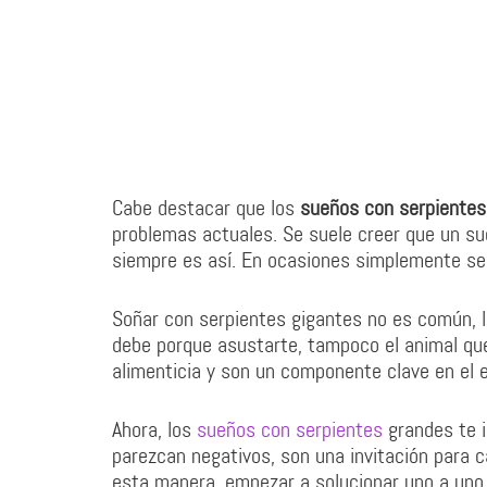
Cabe destacar que los
sueños con serpientes
problemas actuales. Se suele creer que un s
siempre es así. En ocasiones simplemente se t
Soñar con serpientes gigantes no es común, 
debe porque asustarte, tampoco el animal qu
alimenticia y son un componente clave en el eq
Ahora, los
sueños con serpientes
grandes te i
parezcan negativos, son una invitación para c
esta manera, empezar a solucionar uno a uno 