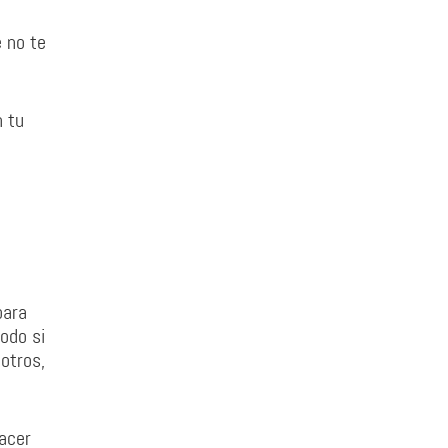
e no te
n tu
para
odo si
otros,
hacer