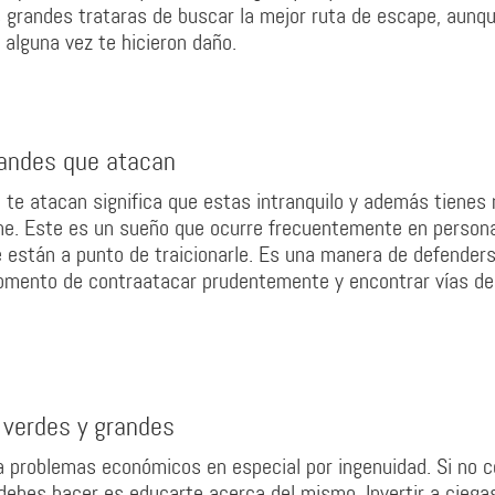
 grandes trataras de buscar la mejor ruta de escape, aunq
 alguna vez te hicieron daño.
randes que atacan
 te atacan significa que estas intranquilo y además tienes
ione. Este es un sueño que ocurre frecuentemente en person
 están a punto de traicionarle. Es una manera de defenders
 momento de contraatacar prudentemente y encontrar vías de
 verdes y grandes
a problemas económicos en especial por ingenuidad. Si no 
 debes hacer es educarte acerca del mismo. Invertir a ciega