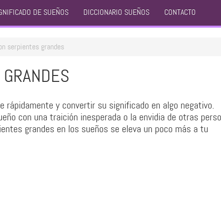
GNIFICADO DE SUEÑOS
DICCIONARIO SUEÑOS
CONTACTO
on serpientes grandes
S GRANDES
 rápidamente y convertir su significado en algo negativo.
eño con una traición inesperada o la envidia de otras pers
rpientes grandes en los sueños se eleva un poco más a tu