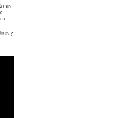
rá muy
no
ida.
lores y