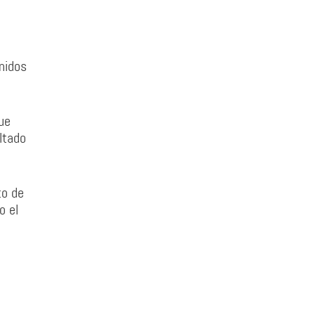
nidos
ue
ltado
to de
o el