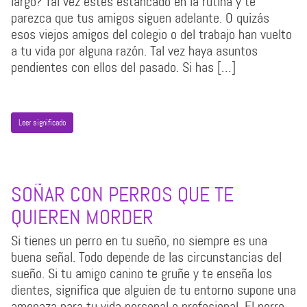
largo? Tal vez estés estancado en la rutina y te
parezca que tus amigos siguen adelante. O quizás
esos viejos amigos del colegio o del trabajo han vuelto
a tu vida por alguna razón. Tal vez haya asuntos
pendientes con ellos del pasado. Si has […]
Leer significado
SOÑAR CON PERROS QUE TE
QUIEREN MORDER
Si tienes un perro en tu sueño, no siempre es una
buena señal. Todo depende de las circunstancias del
sueño. Si tu amigo canino te gruñe y te enseña los
dientes, significa que alguien de tu entorno supone una
amenaza para tu vida personal o profesional. El perro