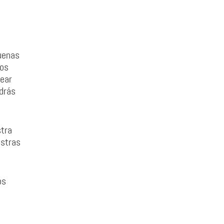
uenas
nos
rear
drás
stra
estras
os