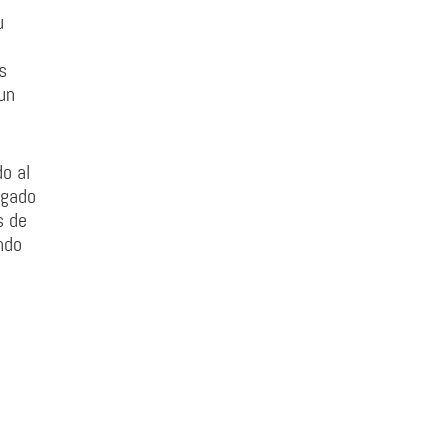
u
s
un
o al
egado
s de
ndo