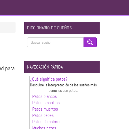
DICCIONARIO DE SUEÑOS
NAVEGACIÓN RÁPIDA
ad para
¿Qué significa patos?
Descubre la interpretación de los sueños más
comunes con patos:
Patos blancos
Patos amarillos
Patos muertos
Patos bebés
Patos de colores
Muchos patos