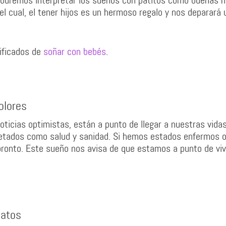
podremos interpretar los sueños con patitos como buenas n
el cual, el tener hijos es un hermoso regalo y nos deparará 
nificados de
soñar con bebés
.
olores
ticias optimistas, están a punto de llegar a nuestras vida
etados como salud y sanidad. Si hemos estados enfermos o
pronto. Este sueño nos avisa de que estamos a punto de viv
patos