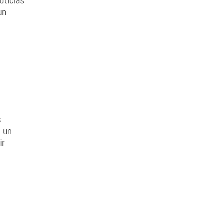
oticias
un
s
 un
ir