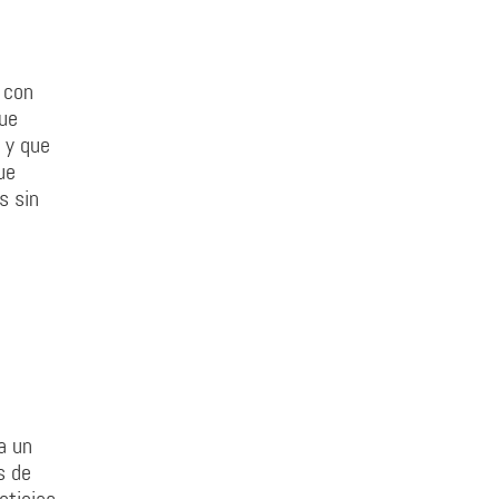
 con
ue
 y que
ue
s sin
a un
s de