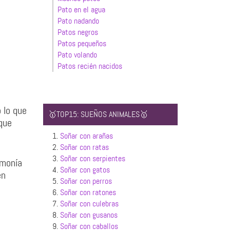
Pato en el agua
Pato nadando
Patos negros
Patos pequeños
Pato volando
Patos recién nacidos
 lo que
🥇TOP15: SUEÑOS ANIMALES🥇
que
1.
Soñar con arañas
2.
Soñar con ratas
3.
Soñar con serpientes
rmonía
4.
Soñar con gatos
en
5.
Soñar con perros
6.
Soñar con ratones
7.
Soñar con culebras
8.
Soñar con gusanos
9.
Soñar con caballos