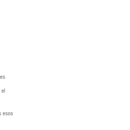
 es
 el
s esos