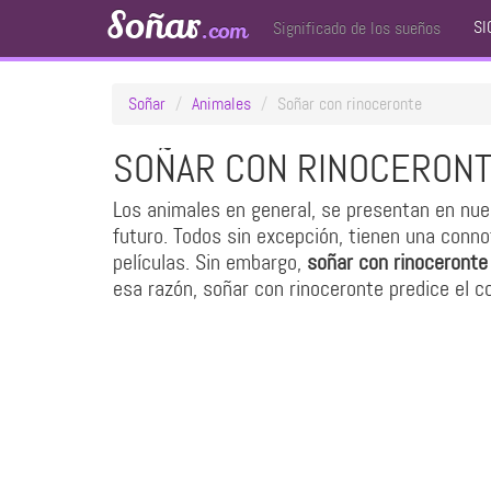
Soñar
SI
.com
Significado de los sueños
Soñar
Animales
Soñar con rinoceronte
SOÑAR CON RINOCERON
Los animales en general, se presentan en nue
futuro. Todos sin excepción, tienen una conn
películas. Sin embargo,
soñar con rinoceronte
esa razón, soñar con rinoceronte predice el co