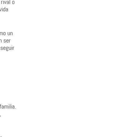
rival o
vida
omo un
n ser
 seguir
amilia.
,