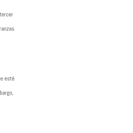
tercer
eranzas
ue esté
bargo,