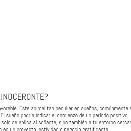
RINOCERONTE?
avorable. Este animal tan peculiar en sueños, comúnmente 
El sueño podría indicar el comienzo de un período positivo,
o solo se aplica al soñante, sino también a tu entorno cerca
en un proyecto, actividad o negocio gratificante.