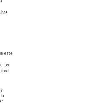
na
cirse
ue este
a los
nimal
 y
ión
er