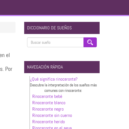
DICCIONARIO DE SUEÑOS
en el
NAVEGACIÓN RÁPIDA
s. Por
¿Qué significa rinoceronte?
Descubre la interpretación de los sueños más
comunes con rinoceronte:
Rinoceronte bebé
Rinoceronte blanco
Rinoceronte negro
Rinoceronte sin cuerno
Rinoceronte herido
Rinoceronte en el agua