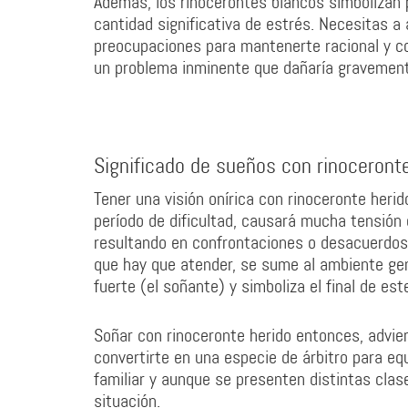
Además, los rinocerontes blancos simbolizan
cantidad significativa de estrés. Necesitas a
preocupaciones para mantenerte racional y con
un problema inminente que dañaría gravement
Significado de sueños con rinoceront
Tener una visión onírica con rinoceronte herido
período de dificultad, causará mucha tensión
resultando en confrontaciones o desacuerdos 
que hay que atender, se sume al ambiente gen
fuerte (el soñante) y simboliza el final de e
Soñar con rinoceronte herido entonces, advie
convertirte en una especie de árbitro para eq
familiar y aunque se presenten distintas clase
situación.