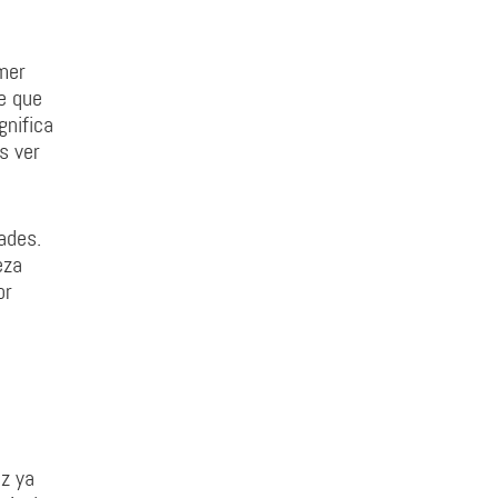
imer
e que
gnifica
s ver
ades.
eza
or
ez ya