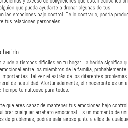
 problemas y exceso de obligaciones que están causando u
 alguien que pueda ayudarte a drenar algunas de tus
 las emociones bajo control. De lo contrario, podría produ
e tus relaciones personales.
e herido
 alude a tiempos difíciles en tu hogar. La herida significa q
 emocional entre los miembros de la familia, probablemente
importantes. Tal vez el estrés de los diferentes problemas 
eral de hostilidad. Afortunadamente, el rinoceronte es un a
ste tiempo tumultuoso para todos.
rte que eres capaz de mantener tus emociones bajo control
uilibrar cualquier arrebato emocional. Es un momento de un
s de problemas, podrás salir airoso junto a ellos de cualqui