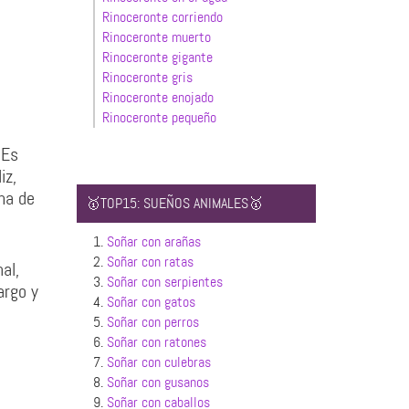
Rinoceronte corriendo
Rinoceronte muerto
Rinoceronte gigante
Rinoceronte gris
Rinoceronte enojado
Rinoceronte pequeño
 Es
iz,
ma de
🥇TOP15: SUEÑOS ANIMALES🥇
1.
Soñar con arañas
2.
Soñar con ratas
al,
3.
Soñar con serpientes
argo y
4.
Soñar con gatos
5.
Soñar con perros
6.
Soñar con ratones
7.
Soñar con culebras
8.
Soñar con gusanos
9.
Soñar con caballos