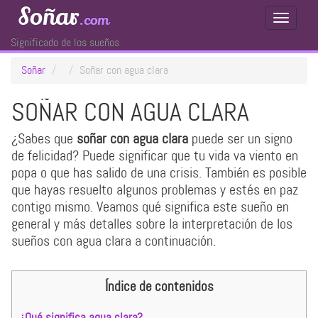
Soñar
.com
Toggle
Navigati
Significado de los sueños
Soñar
Soñar con agua clara
SOÑAR CON AGUA CLARA
¿Sabes que
soñar con agua clara
puede ser un signo
de felicidad? Puede significar que tu vida va viento en
popa o que has salido de una crisis. También es posible
que hayas resuelto algunos problemas y estés en paz
contigo mismo. Veamos qué significa este sueño en
general y más detalles sobre la interpretación de los
sueños con agua clara a continuación.
Índice de contenidos
¿Qué significa agua clara?