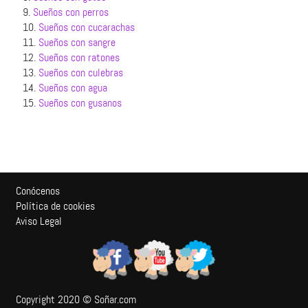
9.
Sueños con perros
10.
Sueños con cucarachas
11.
Sueños con sangre
12.
Sueños con ratones
13.
Sueños con culebras
14.
Sueños con agua
15.
Sueños con gusanos
Conócenos
Política de cookies
Aviso Legal
Copyright 2020 © Soñar.com