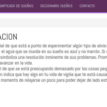
GNIFICADO DE SUEÑOS
DICCIONARIO SUEÑOS
CONTACTO
ACION
l de que está a punto de experimentar algún tipo de alivio 
 el agua que se inunda en su sueño es azul y no marrón. Si 
simboliza una resolución inminente de sus problemas. Pron
 avanzar en la vida.
al de que se está preocupando demasiado por las cosas pe
n indica que hay algo en tu vida de vigilia que te está caus
l momento de relajarse un poco para poder dejar de lado es