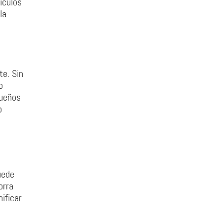
ículos
la
te. Sin
o
sueños
o
uede
orra
ificar