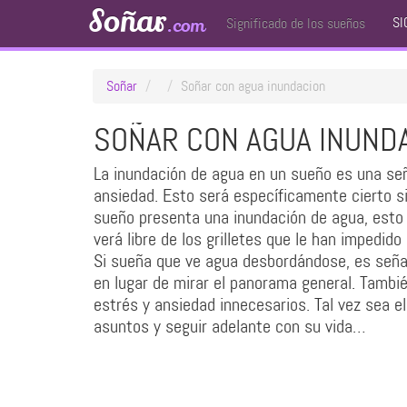
Soñar
SI
.com
Significado de los sueños
Soñar
Soñar con agua inundacion
SOÑAR CON AGUA INUND
La inundación de agua en un sueño es una seña
ansiedad. Esto será específicamente cierto si
sueño presenta una inundación de agua, esto 
verá libre de los grilletes que le han impedido
Si sueña que ve agua desbordándose, es señ
en lugar de mirar el panorama general. Tambié
estrés y ansiedad innecesarios. Tal vez sea e
asuntos y seguir adelante con su vida…