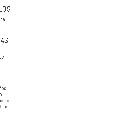
LLOS
una
LAS
ue
eños
e
ón de
tener