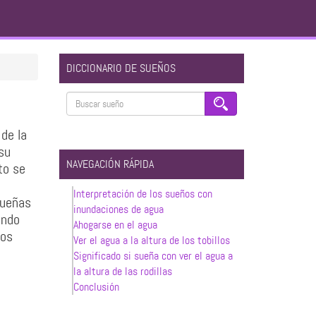
DICCIONARIO DE SUEÑOS
de la
su
NAVEGACIÓN RÁPIDA
to se
Interpretación de los sueños con
queñas
inundaciones de agua
ando
Ahogarse en el agua
tos
Ver el agua a la altura de los tobillos
Significado si sueña con ver el agua a
la altura de las rodillas
Conclusión