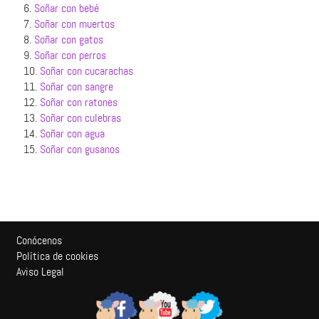
6.
Soñar con bebé
7.
Soñar con muertos
8.
Soñar con gatos
9.
Soñar con perros
10.
Soñar con cucarachas
11.
Soñar con sangre
12.
Soñar con ratones
13.
Soñar con culebras
14.
Soñar con agua
15.
Soñar con gusanos
Conócenos
Política de cookies
Aviso Legal