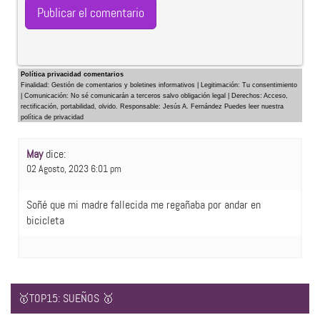
Política privacidad comentarios
Finalidad: Gestión de comentarios y boletines informativos | Legitimación: Tu consentimiento
| Comunicación: No sé comunicarán a terceros salvo obligación legal | Derechos: Acceso,
rectificación, portabilidad, olvido. Responsable: Jesús A. Fernández Puedes leer nuestra
política de privacidad
May
dice:
02 Agosto, 2023 6:01 pm
Soñé que mi madre fallecida me regañaba por andar en
bicicleta
🥇TOP15: SUEÑOS 🥇