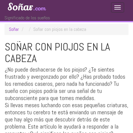
Soñar
.com
Toggle
Navigati
Significado de los sueños
Soñar
Soñar con piojos en la cabeza
SOÑAR CON PIOJOS EN LA
CABEZA
¿No puede deshacerse de los piojos? ¿Te sientes
frustrado y avergonzado por ello? ¿Has probado todos
los remedios caseros, pero nada ha funcionado? Tu
sueño con piojos podría ser una señal de tu
subconsciente para que tomes medidas.
Si llevas meses luchando con esas pequeñas criaturas,
entonces tu cerebro te está enviando un mensaje de
que hay algo más que descubrir detrás de este
problema. Este artículo le ayudará a responder a la