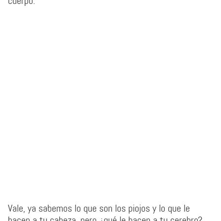
cuerpo.
Vale, ya sabemos lo que son los piojos y lo que le
hacen a tu cabeza, pero ¿qué le hacen a tu cerebro?