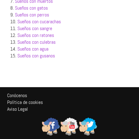
7.
Sueños con muertos
8.
Sueños con gatos
9.
Sueños con perros
10.
Sueños con cucarachas
11.
Sueños con sangre
12.
Sueños con ratones
13.
Sueños con culebras
14.
Sueños con agua
15.
Sueños con gusanos
Conócenos
Política de cookies
Aviso Legal