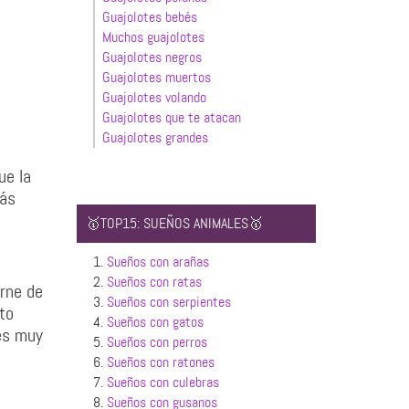
Guajolotes bebés
Muchos guajolotes
Guajolotes negros
Guajolotes muertos
Guajolotes volando
Guajolotes que te atacan
Guajolotes grandes
ue la
tás
🥇TOP15: SUEÑOS ANIMALES🥇
1.
Sueños con arañas
2.
Sueños con ratas
arne de
3.
Sueños con serpientes
to
4.
Sueños con gatos
 es muy
5.
Sueños con perros
6.
Sueños con ratones
7.
Sueños con culebras
8.
Sueños con gusanos