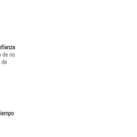
nfianza
o de no
 de
tiempo