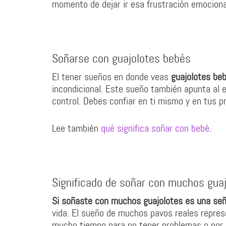
momento de dejar ir esa frustración emociona
Soñarse con guajolotes bebés
El tener sueños en donde veas
guajolotes bebé
incondicional. Este sueño también apunta al 
control. Debes confiar en ti mismo y en tus pr
Lee también
qué significa soñar con bebé
.
Significado de soñar con muchos gua
Si soñaste con muchos guajolotes es una señ
vida. El sueño de muchos pavos reales repres
mucho tiempo para no tener problemas o por q