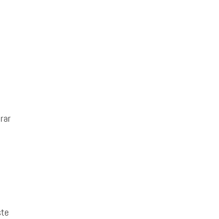
rar
ste