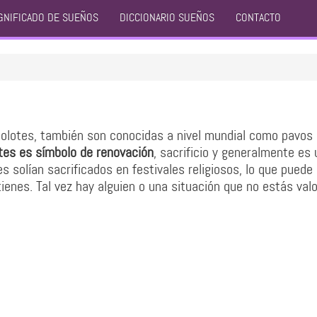
GNIFICADO DE SUEÑOS
DICCIONARIO SUEÑOS
CONTACTO
S
jolotes, también son conocidas a nivel mundial como pavos 
tes es símbolo de renovación
, sacrificio y generalmente es 
es solían sacrificados en festivales religiosos, lo que puede
tienes. Tal vez hay alguien o una situación que no estás val