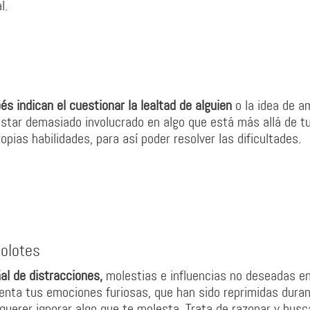
l.
s indican el cuestionar la lealtad de alguien
o la idea de a
estar demasiado involucrado en algo que está más allá de t
opias habilidades, para así poder resolver las dificultades.
jolotes
al de distracciones,
molestias e influencias no deseadas en
enta tus emociones furiosas, que han sido reprimidas dura
uerer ignorar algo que te molesta. Trata de razonar y busc