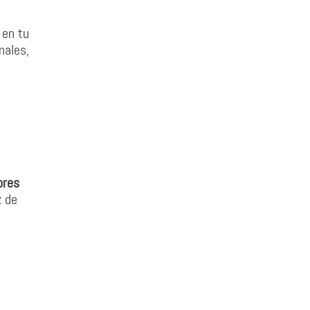
 en tu
nales,
ores
z de