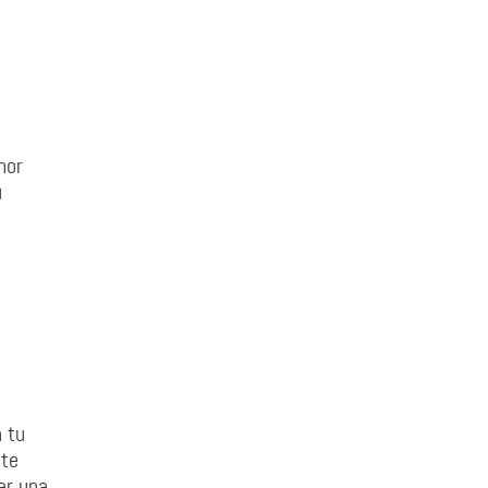
mor
u
 tu
nte
ar una